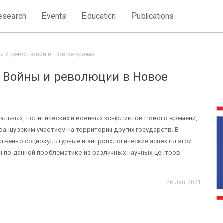
E
E
P
esearch
vents
ducation
ublications
ны и революции в Новое время
: Войны и революции в Новое
альных, политических и военных конфликтов Нового времени,
анцузским участием на территории других государств. В
ственно социокультурные и антропологические аспекты этой
ы по данной проблематике из различных научных центров
26 Jan 2021