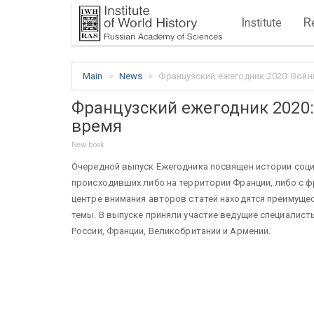
I
R
nstitute
Main
News
Французский ежегодник 2020: Вой
Французский ежегодник 2020
время
New book
Очередной выпуск Ежегодника посвящен истории соци
происходивших либо на территории Франции, либо с фр
центре внимания авторов статей находятся преимуще
темы. В выпуске приняли участие ведущие специалист
России, Франции, Великобритании и Армении.