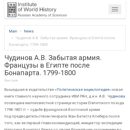
Menu
Main
News
Чудинов А.В. Забытая армия. Французы в Египте после
Бонапарта. 1799-1800
Чудинов А.В. Забытая армия.
Французы в Египте после
Бонапарта. 1799-1800
New book
Вышедшая в издательстве «
Политическая энциклопедия
» новая
книга главного научного сотрудника ИВИ РАН, д.и.н. А.В.
Чудинова
посвящена малоизвестной странице истории Египетского похода
1798-1801 гг.– судьбе французской Восточной армии
под предводительством генерала Жан-Батиста Клебера после
того, как ее первый главнокомандующий, инициатор экспедиции
Наполеон Бонапарт бежал со своим ближайшим окружением во