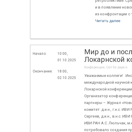
ретроспективе. Ср
и в появление ново
из конфронтации с 
Читать далее
Мир до и пос
Начало:
10:00,
Локарнской к
01.10.2025
Конференции, Call for papers
Окончание:
18:00,
Уважаемые коллеги! Инст
02.10.2025
международной научной к
Локарнской конференции 1
Организатор конференци
партнеры – Журнал «Нов
комитет: д.и.н., г.н.с. ИВИ
Сергеев, д.и.н., в.н.с. ИВИ
ИВИ РАН А.С. Люльчак, м
потребовало создания п