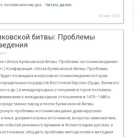
о послевоенному уре...
Читать далее
26 мая 2025
иковской битвы: Проблемы
ведения
apers
ия «Эпоха Куликовской битвы: Проблемы источниковедения»
0 г.) Конференция «Эпоха Куликовской битвы: Проблемы
 будет посвящена вопросам источниковедения истории
 сопредельных государств Восточной Европы (Орды, Великого
ого и др.) и международных отношений второй половины
м вниманием к международным отношениям в 1470–1480‑х
посредственно перед и после Куликовской битвы.
тронуть проблемы источниковедения древнерусских
 и иных документальных источников, вопросы нумизматики,
 событий указанного времени в более поздних русских, а
х источниках; обсудить проблемы методологии и методики