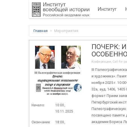
И
нститут
Главная
Мероприятия
ПОЧЕРК: 
ОСОБЕННО
Конференции, Call for p
III Палеографическ
и художника». Памя
ноября 2025 г. 10:0
32а, ауд. 1406, 140
формат Прием заяв
Петербургский инсти
Начало:
10:00,
Палеографическую 
10.11.2025
посвящено памяти д
академии Бориса Льв
Окончание:
18:00,