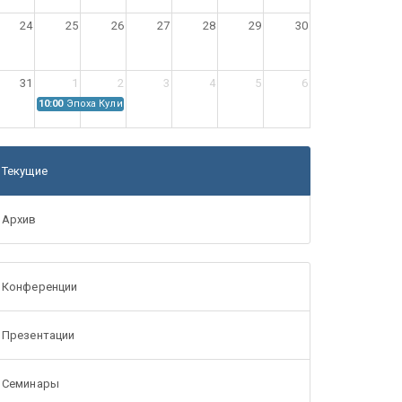
24
25
26
27
28
29
30
31
1
2
3
4
5
6
10:00
Эпоха Куликовской битвы: Проблемы источниковедения
Текущие
Архив
Конференции
Презентации
Семинары