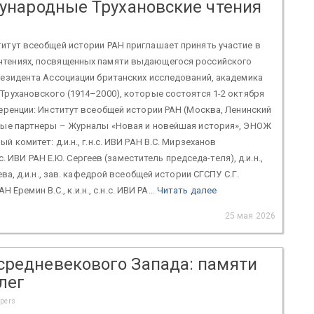
народные Трухановские чтения
итут всеобщей истории РАН приглашает принять участие в
тениях, посвященных памяти выдающегося российского
резидента Ассоциации британских исследований, академика
Трухановского (1914–2000), которые состоятся 1-2 октября
ференции: Институт всеобщей истории РАН (Москва, Ленинский
ные партнеры – Журналы «Новая и новейшая история», ЭНОЖ
 комитет: д.и.н., г.н.с. ИВИ РАН В.С. Мирзеханов
н.с. ИВИ РАН Е.Ю. Сергеев (заместитель председа-теля), д.и.н.,
ева, д.и.н., зав. кафедрой всеобщей истории СГСПУ С.Г.
АН Еремин В.С., к.и.н., с.н.с. ИВИ РА...
Читать далее
25 мая 2026
средневекового Запада: памяти
лег
apers