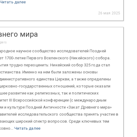
Читать далее
26 мая 2025
внего мира
apers
народное научное сообщество исследователей Поздней
т 1700-летие Первого Вселенского (Никейского) собора.
ытия трудно переоценить: Никейский собор 325 года стал
истианства. Именно на нем были заложены основы
административного единства Церкви, а также определены
церковно-государственных отношений, которые оказали
шее развитие как религиозных, так и политических
итет III Всероссийской конференции (с международным
ии и культуре Поздней Античности «Закат Древнего мира»
авителей исследовательского сообщества принять участие в
ывающих широкий спектр вопросов. Среди ключевых тем
овно...
Читать далее