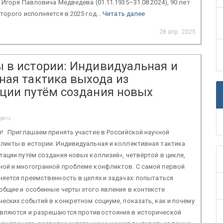
 Игоря Павловича Медведева (01.11.1935–31.08.2024), 90 лет
торого исполняется в 2025 год...
Читать далее
28 апр. 2025
 в истории: Индивидуальная и
ная тактика выхода из
ции путём создания новых
apers
! Приглашаем принять участие в Российской научной
ликты в истории: Индивидуальная и коллективная тактика
ации путём создания новых коллизий», четвёртой в цикле,
ой и многогранной проблеме конфликтов. С самой первой
яется преемственность в целях и задачах: попытаться
бщие и особенные черты этого явления в контексте
еских событий в конкретном социуме, показать, как и почему
вляются и разрешаются противостояния в исторической