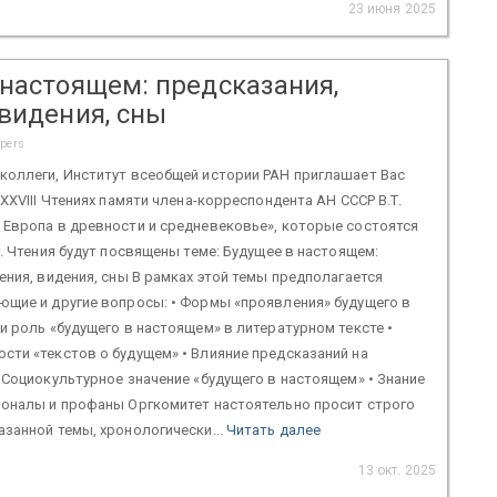
23 июня 2025
 настоящем: предсказания,
 видения, сны
apers
коллеги, Институт всеобщей истории РАН приглашает Вас
XXХVIII Чтениях памяти члена-корреспондента АН СССР В.Т.
 Европа в древности и средневековье», которые состоятся
г. Чтения будут посвящены теме: Будущее в настоящем:
ения, видения, сны В рамках этой темы предполагается
ющие и другие вопросы: • Формы «проявления» будущего в
и роль «будущего в настоящем» в литературном тексте •
ти «текстов о будущем» • Влияние предсказаний на
 Социокультурное значение «будущего в настоящем» • Знание
ионалы и профаны Оргкомитет настоятельно просит строго
занной темы, хронологически...
Читать далее
13 окт. 2025