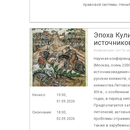
правовой системы. Начал
Эпоха Кул
источнико
Конференции, Call for p
Научная конференц
(Москва, осень 203
источниковедения»
русских княжеств,
княжества Литовск
XIV в., с особенны
Начало:
10:00,
годах, в период не
01.09.2026
Предполагается за
летописей, актовых
Окончание:
18:00,
проблемы отражения
02.09.2026
также в зарубежны