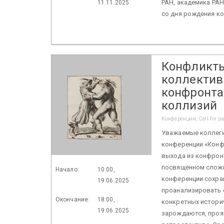
РАН, академика РАН
11.11.2025
со дня рождения ко
Конфликты
коллектив
конфронта
коллизий
Конференции, Call for p
Уважаемые коллеги
конференции «Конф
выхода из конфронт
посвящённом сложн
Начало:
10:00,
конференции сохран
19.06.2025
проанализировать о
Окончание:
18:00,
конкретных историч
19.06.2025
зарождаются, проя