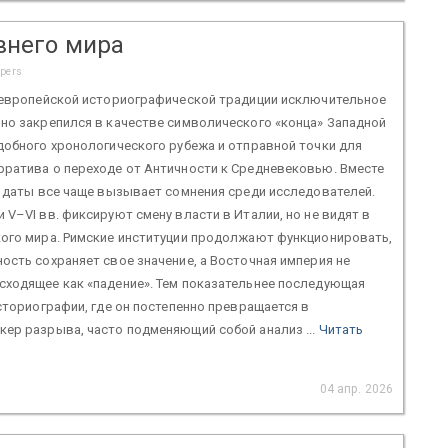
внего мира
apers
в европейской историографической традиции исключительное
но закрепился в качестве символического «конца» Западной
добного хронологического рубежа и отправной точки для
рратива о переходе от Античности к Средневековью. Вместе
й даты все чаще вызывает сомнения среди исследователей.
 V–VI вв. фиксируют смену власти в Италии, но не видят в
кого мира. Римские институции продолжают функционировать,
ость сохраняет свое значение, а Восточная империя не
сходящее как «падение». Тем показательнее последующая
историографии, где он постепенно превращается в
ер разрыва, часто подменяющий собой анализ ...
Читать
04 апр. 2026