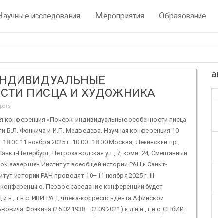
Н
М
О
аучные исследования
ероприятия
бразование
а
ИНДИВИДУАЛЬНЫЕ
СТИ ПИСЦА И ХУДОЖНИКА
apers
ая конференция «Почерк: индивидуальные особенности писца
ти Б.Л. Фонкича и И.П. Медведева. Научная конференция 10
0–18:00 11 ноября 2025 г. 10:00–18:00 Москва, Ленинский пр.,
5 Санкт-Петербург, Петрозаводская ул., 7, комн. 24; Смешанный
ок завершен Институт всеобщей истории РАН и Санкт-
тут истории РАН проводят 10–11 ноября 2025 г. III
конференцию. Первое заседание конференции будет
.и.н., г.н.с. ИВИ РАН, члена-корреспондента Афинской
овича Фонкича (25.02.1938–02.09.2021) и д.и.н., г.н.с. СПбИИ