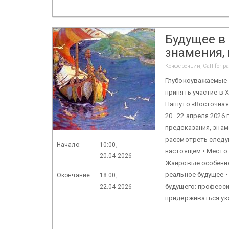
Будущее в
знамения,
Конференции, Call for p
Глубокоуважаемые 
принять участие в 
Пашуто «Восточная
20–22 апреля 2026 
предсказания, знам
рассмотреть следу
Начало:
10:00,
настоящем • Место 
20.04.2026
Жанровые особеннос
реальное будущее •
Окончание:
18:00,
будущего: професс
22.04.2026
придерживаться ука