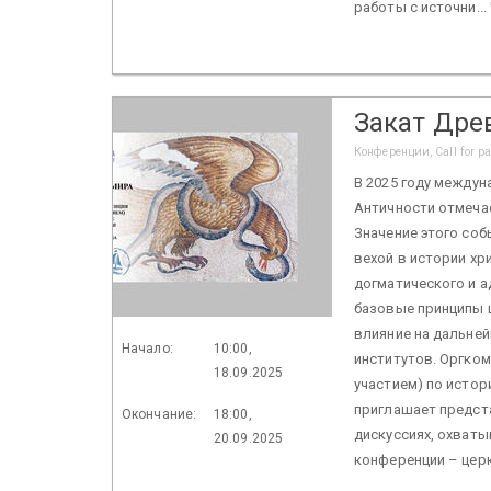
работы с источни...
Закат Дре
Конференции, Call for p
В 2025 году между
Античности отмечае
Значение этого соб
вехой в истории хр
догматического и 
базовые принципы 
влияние на дальней
Начало:
10:00,
институтов. Оргком
18.09.2025
участием) по истор
приглашает предст
Окончание:
18:00,
дискуссиях, охват
20.09.2025
конференции – церк