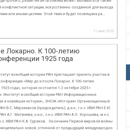
еди прочего, развитие антагонизма может выливаться также
й конфликтной ситуации, искусственно созданной для выхода
теми или иными целями. Этой теме и будет посвящена ра...
11 мая 2025
ле Локарно. К 100-летию
онференции 1925 года
итут всеобщей истории РАН приглашает принять участие в
онференции «Мир до и после Локарно. К 100-летию
925 года», которая состоится 1-2 октября 2025 г.
и: Институт всеобщей истории РАН Информационные
ая и новейшая история», ЭНОЖ «История» Организационный
 РАН В.С. Мирзеханов (председатель); д.и.н., г.н.с. ИВИ РАН Е.Ю.
 РАН А.Г. Матвеева, к.и.н., с.н.с. ИВИ РАН А.О. Хорошева, м.н.с.
.н.с. ИВИ РАН К.А. Суриков. Окончание Первой мировой войны
ринципиально новой, отличной от предыдущей международно-