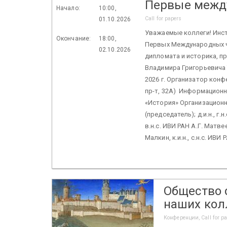
Первые между
Начало:
10:00,
Call for papers
01.10.2026
Уважаемые коллеги! Инст
Окончание:
18:00,
Первых Международных ч
02.10.2026
дипломата и историка, п
Владимира Григорьевича 
2026 г. Организатор кон
пр-т, 32А) Информацион
«История» Организационный
(председатель); д.и.н., г.
в.н.с. ИВИ РАН А.Г. Матве
Малкин, к.и.н., с.н.с. ИВИ Р
Общество 
наших кол
Конференции, Call for p