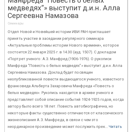
Манфреда “Повесть о белых
медведях”» выступит д.и.н. Алла
Сергеевна Намазова
Семинары
Отдел Новой и Новейшей истории ИВИ РАН приглашает
принять участие в заседании регулярного семинара
«Актуальные проблемы истории Нового времени», которое
состоится 22 января 2025 г. в 14.30 (ауд. 1507). С докладом
«Портрет ученого: А.З. Манфред (1906-1976). О рукописи
Манфреда “Повесть о белых медведях”» выступит д.и.н. Алла
Сергеевна Намазова. Доклад будет посвящен
неопубликованной повести выдающегося ученого, известного
франковеда Альберта Захаровича Манфреда «Повесть о
белых медведях». Рукопись находится в архиве ученого и
представляет собой описание событий 1924-1925 годов, когда
автору было всего 18 лет. Повесть автобиографична, но
некоторые факты существенно отличаются от классического
жизнеописания А.З. Манфреда, в связи с чем это
неординарное произведение может послужить прек...
Читать