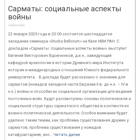
Сарматы: социальные аспекты
войны
Семинары
22 января 2025 года в 20:00 состоится шестнадцатое
заседание семинара «Studia Bellorum» на базе ИВИ РАН. С
докладом «Сарматы: социальные аспекты войны» выступит
Евгений Викторович Вдовченков, д.и.н., заведующий
кафедрой археологии и истории Древнего мира Института
истории и международных отношений Южного федерального
университета. В докладе будет рассказано о значении для
сарматов (номадов западной части Евразии II в. до н.э. – IV в.
н.э.) войны и способах их социальной организации для ведения
постоянных войн. Будут рассмотрены основы политической и
социальной структуры сарматского общества в контексте их
военно-политической деятельности. Особое внимание будет
уделено таким темам, как проблема существования дружин у
сарматов, проблема существования у номадов
катафрактариев, инс...
Читать далее