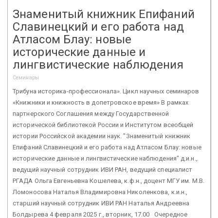
Знаменитый книжник Епифаний
Славинецкий и его работа над
Атласом Блау: новые
исторические данные и
лингвистические наблюдения
Семинары
Трибуна историка-профессионала». Цикл научных семинаров
«Книжники и книжность в допетровское время» В рамках
партнерского Соглашения между Государственной
исторической библиотекой России и Институтом всеобщей
истории Российской академии наук. "Знаменитый книжник
Епифаний Славинецкий и его работа над Атласом Блау: новые
исторические данные и лингвистические наблюдения" д.и.н.,
ведущий научный сотрудник ИВИ РАН, ведущий специалист
РГАДА Ольга Евгеньевна Кошелева, к.ф.н., доцент МГУ им. М.В.
Ломоносова Наталья Владимировна Николенкова, к.и.н.,
старший научный сотрудник ИВИ РАН Наталья Андреевна
Болдырева 4 февраля 2025 г., вторник, 17.00 Очередное