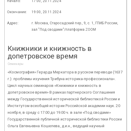
Начало:
17:00, 20.11.2024
Окончание:
19:00, 20.11.2024
Адрес:
г. Москва, Старосадский пер., 9, с. 1, ГПИБ России,
зал "Под сводами"/платформа ZOOM
Книжники и книжность в
допетровское время
Семинары
«Космография» Герарда Меркатора в русском переводе (1637
г.): проблемы изучения Трибуна историка-профессионала».
Цикл научных семинаров «Книжники и книжность в
допетровское время» В рамках партнерского Соглашения
между Государственной исторической библиотекой России и
Институтом всеобщей истории Российской академии наук. 20
ноября, в среду с 17.00 до 19.00 ч. в зале «Под сводами»
Государственной публичной исторической библиотеки России
Ольга Евгеньевна Кошелева, д.и.н., ведущий научный