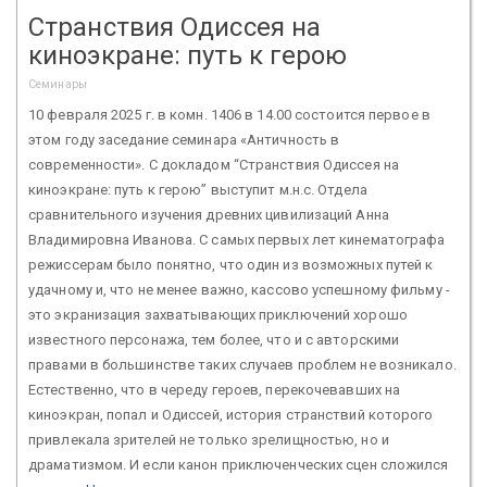
Странствия Одиссея на
киноэкране: путь к герою
Семинары
10 февраля 2025 г. в комн. 1406 в 14.00 состоится первое в
этом году заседание семинара «Античность в
современности». С докладом “Странствия Одиссея на
киноэкране: путь к герою” выступит м.н.с. Отдела
сравнительного изучения древних цивилизаций Анна
Владимировна Иванова. С самых первых лет кинематографа
режиссерам было понятно, что один из возможных путей к
удачному и, что не менее важно, кассово успешному фильму -
это экранизация захватывающих приключений хорошо
известного персонажа, тем более, что и с авторскими
правами в большинстве таких случаев проблем не возникало.
Естественно, что в череду героев, перекочевавших на
киноэкран, попал и Одиссей, история странствий которого
привлекала зрителей не только зрелищностью, но и
драматизмом. И если канон приключенческих сцен сложился