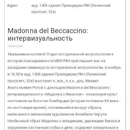
Адрес:
ауд. 1406 здания Президиума РАН (Ленинский
проспект, 32а)
Madonna del Beccaccino:
интервизуальность
Семинары
Уважаемые коллеги! Отдел исторической антропологии и
истории повседневности ИВИ РАН приглашает вас на
заседание семинара по исторической антропологии. 6 ноября
в 16.00 в ауд. 1406 здания Президиума РАН (Ленинский
проспект, 32а) выступит к. иск., к.э.н., доц. Михаил
Анатольевич Рогов с докладом Madonna del Beccaccino:
интервизуальность «Мадонна с бекасом» - локальный культ
охотников на болотах Ломбардии (вторая половина XX века -
по настоящее время), сложившийся вокруг образа,
написанного миланским художником Аннибале Черути.
Необычный образ Мадонны с младенцем, держащим бекаса в
окружении охотничьих собак и дичи, содержит визуальные и