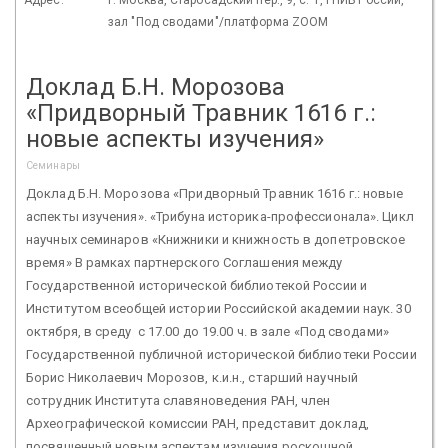
зал "Под сводами"/платформа ZOOM
Доклад Б.Н. Морозова
«Придворный Травник 1616 г.:
новые аспекты изучения»
Семинары
Доклад Б.Н. Морозова «Придворный Травник 1616 г.: новые
аспекты изучения». «Трибуна историка-профессионала». Цикл
научных семинаров «Книжники и книжность в допетровское
время» В рамках партнерского Соглашения между
Государственной исторической библиотекой России и
Институтом всеобщей истории Российской академии наук. 30
октября, в среду с 17.00 до 19.00 ч. в зале «Под сводами»
Государственной публичной исторической библиотеки России
Борис Николаевич Морозов, к.и.н., старший научный
сотрудник Института славяноведения РАН, член
Археографической комиссии РАН, представит доклад,
посвященный новым аспектам изучения роскошной