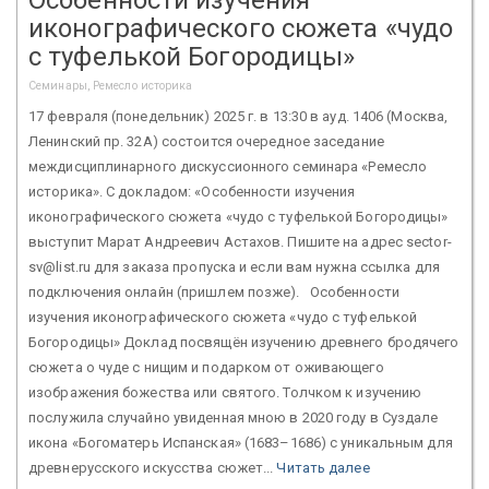
иконографического сюжета «чудо
с туфелькой Богородицы»
Семинары, Ремесло историка
17 февраля (понедельник) 2025 г. в 13:30 в ауд. 1406 (Москва,
Ленинский пр. 32А) состоится очередное заседание
междисциплинарного дискуссионного семинара «Ремесло
историка». С докладом: «Особенности изучения
иконографического сюжета «чудо с туфелькой Богородицы»
выступит Марат Андреевич Астахов. Пишите на адрес sector-
sv@list.ru для заказа пропуска и если вам нужна ссылка для
подключения онлайн (пришлем позже). Особенности
изучения иконографического сюжета «чудо с туфелькой
Богородицы» Доклад посвящён изучению древнего бродячего
сюжета о чуде с нищим и подарком от оживающего
изображения божества или святого. Толчком к изучению
послужила случайно увиденная мною в 2020 году в Суздале
икона «Богоматерь Испанская» (1683–1686) с уникальным для
древнерусского искусства сюжет...
Читать далее