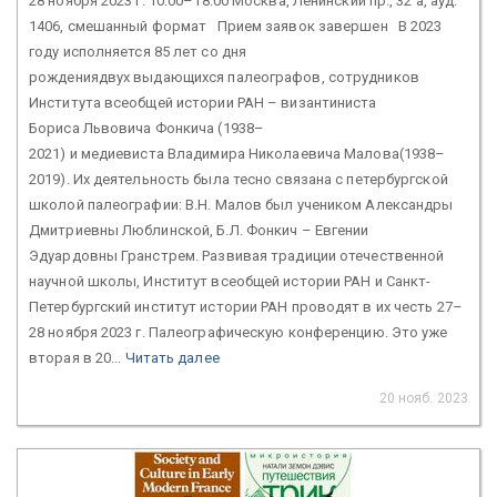
28 ноября 2023 г. 10:00–18:00 Москва, Ленинский пр., 32 а, ауд.
1406, смешанный формат Прием заявок завершен В 2023
году исполняется 85 лет со дня
рождениядвух выдающихся палеографов, сотрудников
Института всеобщей истории РАН – византиниста
Бориса Львовича Фонкича (1938–
2021) и медиевиста Владимира Николаевича Малова(1938–
2019). Их деятельность была тесно связана с петербургской
школой палеографии: В.Н. Малов был учеником Александры
Дмитриевны Люблинской, Б.Л. Фонкич – Евгении
Эдуардовны Гранстрем. Развивая традиции отечественной
научной школы, Институт всеобщей истории РАН и Санкт-
Петербургский институт истории РАН проводят в их честь 27–
28 ноября 2023 г. Палеографическую конференцию. Это уже
вторая в 20...
Читать далее
20 нояб. 2023