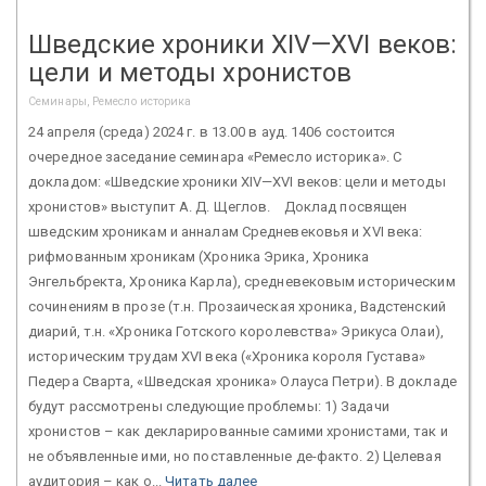
Шведские хроники XIV—XVI веков:
цели и методы хронистов
Семинары, Ремесло историка
24 апреля (среда) 2024 г. в 13.00 в ауд. 1406 состоится
очередное заседание семинара «Ремесло историка». С
докладом: «Шведские хроники XIV—XVI веков: цели и методы
хронистов» выступит А. Д. Щеглов. Доклад посвящен
шведским хроникам и анналам Средневековья и XVI века:
рифмованным хроникам (Хроника Эрика, Хроника
Энгельбректа, Хроника Карла), средневековым историческим
сочинениям в прозе (т.н. Прозаическая хроника, Вадстенский
диарий, т.н. «Хроника Готского королевства» Эрикуса Олаи),
историческим трудам XVI века («Хроника короля Густава»
Педера Сварта, «Шведская хроника» Олауса Петри). В докладе
будут рассмотрены следующие проблемы: 1) Задачи
хронистов – как декларированные самими хронистами, так и
не объявленные ими, но поставленные де-факто. 2) Целевая
аудитория – как о...
Читать далее