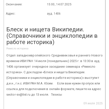
Окончание:
15:00, 14.07.2025
Адрес:
ауд. 1406
Блеск и нищета Википедии.
(Справочники и энциклопедии в
работе историка)
Ремесло историка
Отдел западноевропейского Средневековья и раннего Нового
времени ИВИ РАН 14 июля (понедельник) 2025 г. в 13:30 в ауд.
1406 организует очередное заседание семинара «Ремесло
историка». С докладом «Блеск и нищета Википедии.
(Справочники и энциклопедии в работе историка)» выступит
д.и.н., г.н.с. ИВИ РАН М.А. Юсим. Если вам нужен пропуск или
ссылка для подключения в онлайн формате, пишите на адрес
sector-sv@list.ru до 13 июля. Тезисы
09 июля 2025