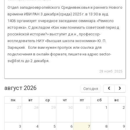
Отдел западноевропейского Средневековья и раннего Нового
времени ИВИ РАН 3 декабря(среда) 2025 г. в 13:30 в ауд.
1406 организует очередное заседание семинара «Ремесло
историка». С докладом «Как нам понимать советский период
российской истории?» выступит д.и.н., профессор-
исследователь НИУ «Высшая школа экономики» Ю. П.
Зарецкий. Если вам нужен пропуск или ссылка для
подключения в онлайн формате, пишите на адрес sector-
sv@list.ru до 2 декабря.
28 нояб. 2025
август 2026
Сегодня
пн
вт
ср
чт
пт
сб
вс
27
28
29
30
31
1
2
3
4
5
6
7
8
9