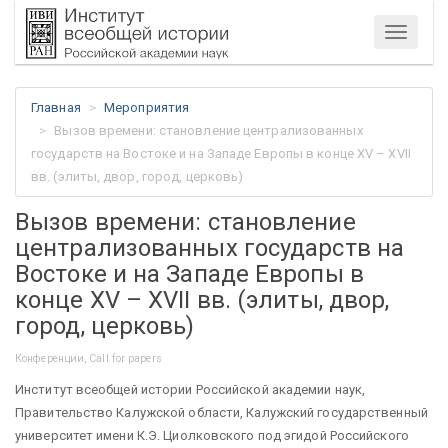
Меню
Главная
Мероприятия
Вызов времени: становление централизованных
государств на Востоке и на Западе Европы в конце XV – XVII
вв. (элиты, двор, город, церковь)
Вызов времени: становление
централизованных государств на
Востоке и на Западе Европы в
конце XV – XVII вв. (элиты, двор,
город, церковь)
Конференции, Call for papers
Институт всеобщей истории Российской академии наук,
Правительство Калужской области, Калужский государственный
университет имени К.Э. Циолковского под эгидой Российского