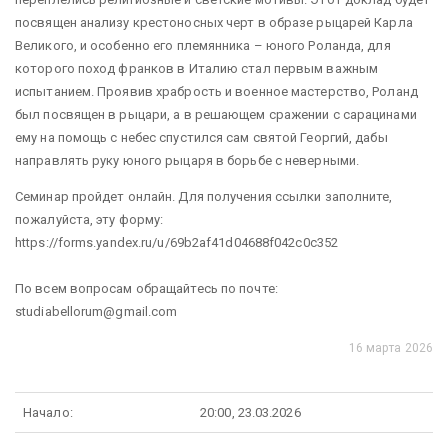
посвящен анализу крестоносных черт в образе рыцарей Карла
Великого, и особенно его племянника – юного Роланда, для
которого поход франков в Италию стал первым важным
испытанием. Проявив храбрость и военное мастерство, Роланд
был посвящен в рыцари, а в решающем сражении с сарацинами
ему на помощь с небес спустился сам святой Георгий, дабы
направлять руку юного рыцаря в борьбе с неверными.
Семинар пройдет онлайн. Для получения ссылки заполните,
пожалуйста, эту форму:
https://forms.yandex.ru/u/69b2af41d04688f042c0c352
По всем вопросам обращайтесь по почте:
studiabellorum@gmail.com
16 марта 2026
Начало:
20:00, 23.03.2026