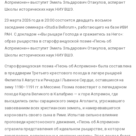
Аспремоне»» выступит Эмиль Эльдарович Отакулов, аспирант
Школы исторических наук НИУ ВШЭ.
23 марта 2026 года в 20:00 состоится двадцать восьмое
заседание семинара «Studia Bellorum», работающего на базе ИВИ
РАН. С докладом ««Вы рыцари Господа и сражаетесь за Него»:
образ рыцарства в старофранцузской поэме «Песнь об
Аспремоне»» выступит Эмиль Эльдарович Отакулов, аспирант
Школы исторических наук НИУ ВШЭ.
Старофранцузская поэма «Песнь об Аспремоне» была составлена
в преддверии Третьего крестового похода в лагере рыцарей
Филиппа II Августа и Ричарда I Львиное Сердце, оставшихся на
зиму 1190–1191 гг. в Мессине. Поэма повествует о легендарном
походе Карла Великого в Калабрию — к горе Аспремон, где
высадились силы сарацинского эмира Аголанта, угрожавшего
завоеванием всех христианских земель, и намеревавшегося
короновать своего сына в Риме. Испытав сильное влияние
проповеди крестоносного движения, «Песнь об Аспремоне»
отразила представления об идеальном рыцарстве, в котором
переплелись религиозные и светские мотивы. Этот доклад будет