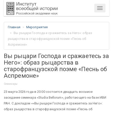
Меню
Главная
Мероприятия
Вы рыцари Господа и сражаетесь за Него»: образ
рыцарства в старофранцузской поэме «Песнь об
Аспремоне»
Вы рыцари Господа и сражаетесь за
Него»: образ рыцарства в
старофранцузской поэме «Песнь об
Аспремоне»
Семинары
23 марта 2026 года в 20:00 состоится двадцать восьмое
заседание семинара «Studia Bellorum», работающего на базе ИВИ
РАН. С докладом ««Вы рыцари Господа и сражаетесь за Него»:
образ рыцарства в старофранцузской поэме «Песнь об