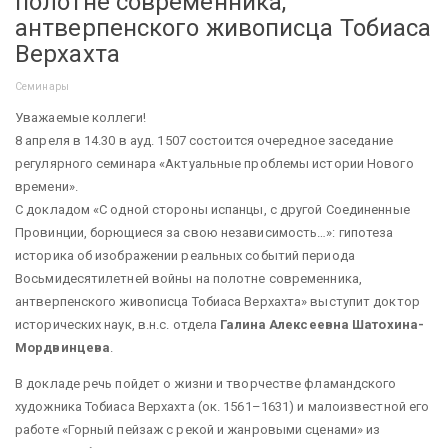
полотне современника,
антверпенского живописца Тобиаса
Верхахта
Семинары
Уважаемые коллеги!
8 апреля в 14.30 в ауд. 1507 состоится очередное заседание
регулярного семинара «Актуальные проблемы истории Нового
времени».
С докладом «С одной стороны испанцы, с другой Соединенные
Провинции, борющиеся за свою независимость…»: гипотеза
историка об изображении реальных событий периода
Восьмидесятилетней войны на полотне современника,
антверпенского живописца Тобиаса Верхахта» выступит доктор
исторических наук, в.н.с. отдела
Галина Алексеевна Шатохина-
Мордвинцева
.
В докладе речь пойдет о жизни и творчестве фламандского
художника Тобиаса Верхахта (ок. 1561–1631) и малоизвестной его
работе «Горный пейзаж с рекой и жанровыми сценами» из