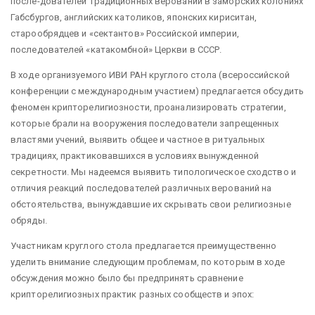
после-дователей традиционных верований в заморских колониях
Габсбургов, английских католиков, японских кириситан,
старообрядцев и «сектантов» Российской империи,
последователей «катакомбной» Церкви в СССР.
В ходе организуемого ИВИ РАН круглого стола (всероссийской
конференции с международным участием) предлагается обсудить
феномен крипторелигиозности, проанализировать стратегии,
которые брали на вооружения последователи запрещенных
властями учений, выявить общее и частное в ритуальных
традициях, практиковавшихся в условиях вынужденной
секретности. Мы надеемся выявить типологическое сходство и
отличия реакций последователей различных верований на
обстоятельства, вынуждавшие их скрывать свои религиозные
обряды.
Участникам круглого стола предлагается преимущественно
уделить внимание следующим проблемам, по которым в ходе
обсуждения можно было бы предпринять сравнение
крипторелигиозных практик разных сообществ и эпох: