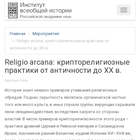
Меню
Главная
Мероприятия
Religio arcana: крипторелигиозные практики от
античности до XX в.
Religio arcana: крипторелигиозные
практики от античности до XX в.
Круглые столы
История знает немало примеров утаивания религиозных
обрядов. Подчас скрытность являлась органической частью
того или иного культа, в иных случаях группы верующих скрывали
свои священнодействия, вследствие запрета со стороны
властей. В числе примеров крипторелигиозности этого рода –
практики древней Церкви в Римской империи и Сасанидском
Иране, язычников ранней Византии, иудеев Испании XVI–XVIII вв.,