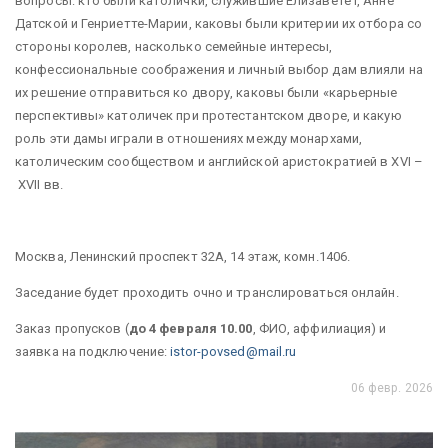
вопросы: кто были католички, служившие Елизавете I, Анне
Датской и Генриетте-Марии, каковы были критерии их отбора со
стороны королев, насколько семейные интересы,
конфессиональные соображения и личный выбор дам влияли на
их решение отправиться ко двору, каковы были «карьерные
перспективы» католичек при протестантском дворе, и какую
роль эти дамы играли в отношениях между монархами,
католическим сообществом и английской аристократией в XVI –
XVII вв.
Москва, Ленинский проспект 32А, 14 этаж, комн.1406.
Заседание будет проходить очно и транслироваться онлайн.
Заказ пропусков (
до 4 февраля 10.00
, ФИО, аффилиация) и
заявка на подключение:
istor-povsed@mail.ru
06 февр. 2026