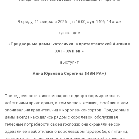
В среду, 11 февраля 2026 г., в 16.00, ауд. 1406, 14 этаж
с докладом
«Придворные дамы-католички в протестантской Англии в
XVI – XVII вв.»
выступит
Анна Юрьевна Серегина (ИВИ РАН)
Повседневность жизни монаршего двора формировалась
действиями придворных, в том числе и женщин, фрейлин и дам
опочивальни правительниц и королев-консортов. Придворные
дамы всегда находились рядом с королевой, обслуживая
телесные потребности своей госпожи: они охраняли ее сон,
одевали ее и заботились о королевском гардеробе, о питании,
здоровье, развлекали королеву чтением, музыкой и танцами.