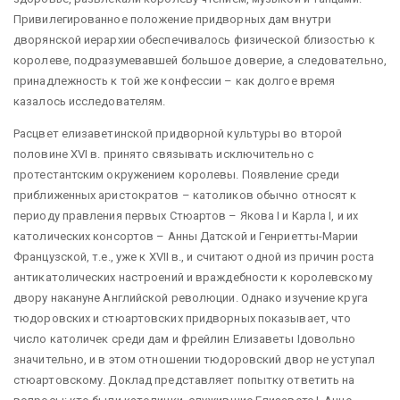
Привилегированное положение придворных дам внутри
дворянской иерархии обеспечивалось физической близостью к
королеве, подразумевавшей большое доверие, а следовательно,
принадлежность к той же конфессии – как долгое время
казалось исследователям.
Расцвет елизаветинской придворной культуры во второй
половине XVI в. принято связывать исключительно с
протестантским окружением королевы. Появление среди
приближенных аристократов – католиков обычно относят к
периоду правления первых Стюартов – Якова I и Карла I, и их
католических консортов – Анны Датской и Генриетты-Марии
Французской, т.е., уже к XVII в., и считают одной из причин роста
антикатолических настроений и враждебности к королевскому
двору накануне Английской революции. Однако изучение круга
тюдоровских и стюартовских придворных показывает, что
число католичек среди дам и фрейлин Елизаветы Iдовольно
значительно, и в этом отношении тюдоровский двор не уступал
стюартовскому. Доклад представляет попытку ответить на