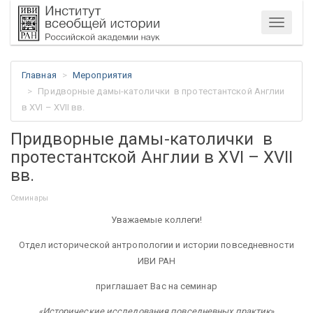
Меню
Главная
Мероприятия
Придворные дамы-католички в протестантской Англии
в XVI – XVII вв.
Придворные дамы-католички в
протестантской Англии в XVI – XVII
вв.
Семинары
Уважаемые коллеги!
Отдел исторической антропологии и истории повседневности
ИВИ РАН
приглашает Вас на семинар
«Исторические исследования повседневных практик
»