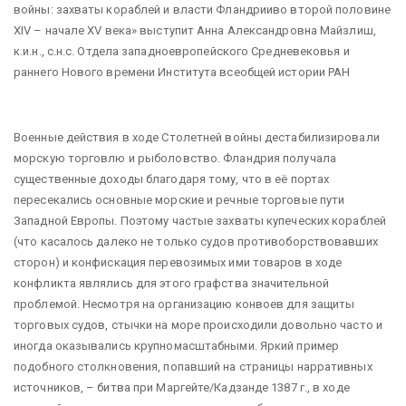
войны: захваты кораблей и власти Фландрииво второй половине
XIV – начале XV века» выступит Анна Александровна Майзлиш,
к.и.н., с.н.с. Отдела западноевропейского Средневековья и
раннего Нового времени Института всеобщей истории РАН
Военные действия в ходе Столетней войны дестабилизировали
морскую торговлю и рыболовство. Фландрия получала
существенные доходы благодаря тому, что в её портах
пересекались основные морские и речные торговые пути
Западной Европы. Поэтому частые захваты купеческих кораблей
(что касалось далеко не только судов противоборствовавших
сторон) и конфискация перевозимых ими товаров в ходе
конфликта являлись для этого графства значительной
проблемой. Несмотря на организацию конвоев для защиты
торговых судов, стычки на море происходили довольно часто и
иногда оказывались крупномасштабными. Яркий пример
подобного столкновения, попавший на страницы нарративных
источников, – битва при Маргейте/Кадзанде 1387 г., в ходе