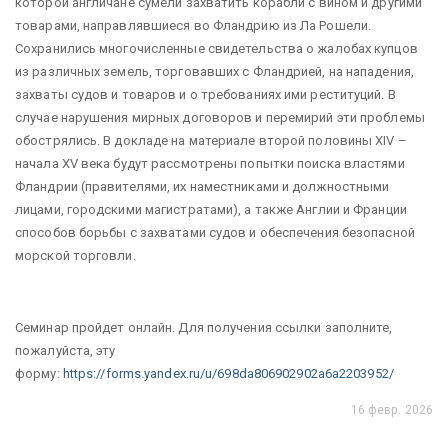
которой англичане сумели захватить корабли с вином и другими
товарами, направлявшиеся во Фландрию из Ла Рошели.
Сохранились многочисленные свидетельства о жалобах купцов
из различных земель, торговавших с Фландрией, на нападения,
захваты судов и товаров и о требованиях ими реституций. В
случае нарушения мирных договоров и перемирий эти проблемы
обострялись. В докладе на материале второй половины XIV –
начала XV века будут рассмотрены попытки поиска властями
Фландрии (правителями, их наместниками и должностными
лицами, городскими магистратами), а также Англии и Франции
способов борьбы с захватами судов и обеспечения безопасной
морской торговли.
Семинар пройдет онлайн. Для получения ссылки заполните,
пожалуйста, эту
форму:
https://forms.yandex.ru/u/698da806902902a6a2203952/
16 февр. 2026