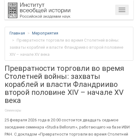
Меню
Главная
Мероприятия
Превратности торговли во время Столетней войны:
захваты кораблей и власти Фландрииво второй половине
XIV – начале XV века
Превратности торговли во время
Столетней войны: захваты
кораблей и власти Фландрииво
второй половине XIV – начале XV
века
Семинары
25 февраля 2026 года в 20:00 состоится двадцать седьмое
заседание семинара «Studia Bellorum», работающего на базе ИВИ
РАН. С докладом «Превратности торговли во время Столетней