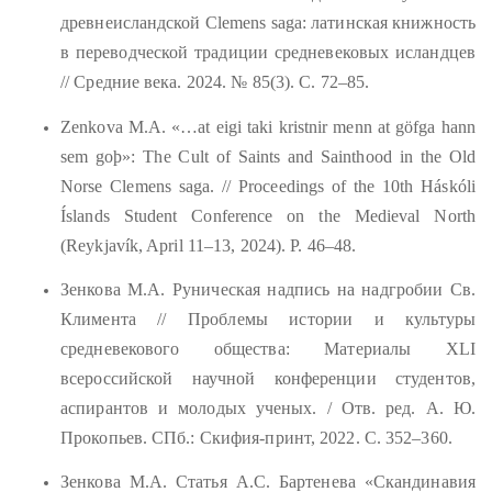
древнеисландской Clemens saga: латинская книжность
в переводческой традиции средневековых исландцев
// Средние века. 2024. № 85(3). С. 72–85.
Zenkova M.A. «…at eigi taki kristnir menn at göfga hann
sem goþ»: The Cult of Saints and Sainthood in the Old
Norse Clemens saga. // Proceedings of the 10th Háskóli
Íslands Student Conference on the Medieval North
(Reykjavík, April 11–13, 2024). P.
46–48.
Зенкова М.А. Руническая надпись на надгробии Св.
Климента // Проблемы истории и культуры
средневекового общества: Материалы XLI
всероссийской научной конференции студентов,
аспирантов и молодых ученых. / Отв. ред. А. Ю.
Прокопьев. СПб.: Скифия-принт, 2022. С. 352–360.
Зенкова М.А. Статья А.С. Бартенева «Скандинавия