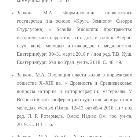
коммуникаций. С. 52
–
53
.
Зенкова М.А. Формирование норвежского
государства (на основе «Круга Земного» Снорри
Стурлусона) // Sсholia Studiorum: пространство
исторического нарратива: тез. док. и сообщ. Всерос.
науч. конф. молодых антиковедов и медиевистов,
Екатеринбург; 30
–
31 марта 2018 г. / под ред. Т.В. Кущ.
Екатеринбург: Узд-во Урал. ун-та, 2018. С. 48
–
49.
Зенкова М.А. Эволюция власти ярлов в норвежском
обществе X
–
XIII вв. // Древность и Средневековье:
вопросы истории и историографии: материалы V
Всероссийской конференции студентов, аспирантов и
молодых ученых (Омск, 12–13 октября 2018 г.) / под
ред. Л. Р. Ротермель. Омск: Изд-во Ом. гос. ун-та,
2019. С. 113
–
116.
Зенкова М.А. Борьба Харальдсонов за власть: