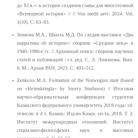
до XI в.»: к истории создания главы для многотомной
«Всемирной истории» //
// Vox medii aevi. 2024. Vol.
1(10). С. 63–83.
Зенкова М.А., Шкиль М.Д. По следам выставки «Два
нарратива об истории»: сборник «Средние века» в
1940–1980
‑
е гг. // Архивный поиск: сборник научных
статей и публикаций / гл. ред. С. А. Лиманова. Вып.
6. М.: Архив РАН, 2023. С. 493–512.
Zenkova M.A. Formation of the Norwegian state (based
on «Heimskringla» by Snorry Sturluson) //
Итоговая
научно
-
образовательная
конференция
студентов
Казанского
федерального
университета
2018
года
:
сб
.
тезисов
:
в
4
т
.
Казань
:
Изд
-
во
Казан
.
ун
-
та
, 2018.
Т. 2:
Институт международных отношений. Институт
социально-философских наук и массовых