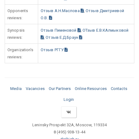
Opponents
Отзыв А.Н.Маслова
,
Отзыв Дмитриевой
reviews:
О.В.
Synopsis
Отзыв Пименовой
,
ОТзыв Е.В.КАлмыковой
reviews:
,
Отзыв Е.Д.Браун
Organization's
Отзыв РГГУ
reviews:
Media
Vacancies
Our Partners
Online Resources
Contacts
Login
Leninsky Prospekt 32A, Moscow, 119334
8 (495) 938-13-44