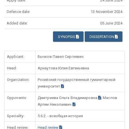
Apply date:
24 June 2024
Defence date:
13 November 2024
Added date:
05 June 2024
SYNOPSIS
DISSERTATION
Applicant:
Бычков Павел Сергеевич
Head:
Арнаутова Юлия Евгеньевна
Organization:
Росийский государственный гуманитарный
университет
Opponents:
Дмитриева Ольга Владимировна
; Маслов
Артем Николаевич
Speciality:
5.6.2. - всеобщая история
Head review:
Head review