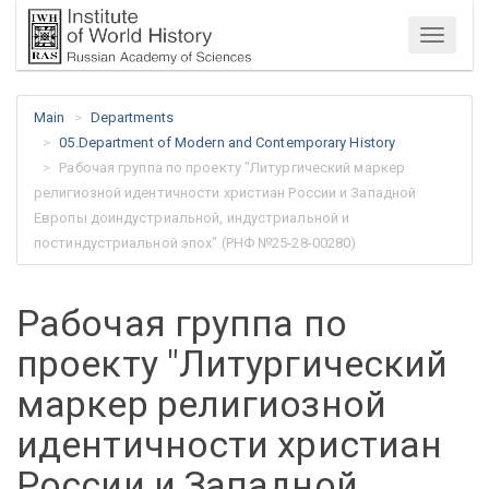
Menu
Main
Departments
05.Department of Modern and Contemporary History
Рабочая группа по проекту "Литургический маркер
религиозной идентичности христиан России и Западной
Европы доиндустриальной, индустриальной и
постиндустриальной эпох" (РНФ №25-28-00280)
Рабочая группа по
проекту "Литургический
маркер религиозной
идентичности христиан
России и Западной