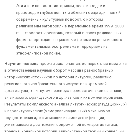
Эти итоги позволят историкам, религиоведам и
правоведам глубже понять и объяснить еще один новый
современный культурный поворот, о котором
религиоведы заговорили в переломное время 1999–2000
гг. – «поворот к религии», который в своих радикальных
формах порождает социальные феномены религиозного
фундаментализма, экстремизма и терроризма на
этнорелигиозной почве.
Научная новизна
проекта заключается, во-первых, во введении
в отечественный научный оборот массива разнообразных
исторических источников по истории литургии, развитию
религиозного изобразительного искусства и храмовой
архитектуры, в т.ч. путем перевода первоисточников с латыни,
английского, французского и др. языков и их комментирования.
Результаты комплексного анализа литургических (лаудационных)
и паралитургических (мемориализационных) механизмов
осуществления идентификации и самоидентификации,
учитывающего достижения современной компаративистики,
транснациональной истории, мир-системной теории и концепции