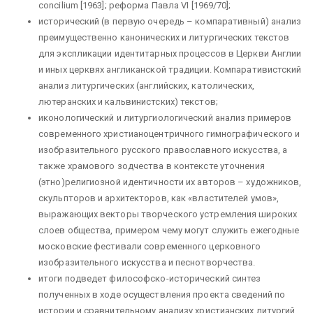
concilium [1963]; реформа Павла VI [1969/70];
исторический (в первую очередь – компаративный) анализ
преимущественно канонических и литургических текстов
для экспликации идентитарных процессов в Церкви Англии
и иных церквях англиканской традиции. Компаративистский
анализ литургических (английских, католических,
лютеранских и кальвинистских) текстов;
иконологический и литургиологический анализ примеров
современного христианоцентричного гимнографического и
изобразительного русского православного искусства, а
также храмового зодчества в контексте уточнения
(этно)религиозной идентичности их авторов – художников,
скульпторов и архитекторов, как «властителей умов»,
выражающих векторы творческого устремления широких
слоев общества, примером чему могут служить ежегодные
московские фестивали современного церковного
изобразительного искусства и песнотворчества.
итоги подведет философско-исторический синтез
полученных в ходе осуществления проекта сведений по
истории и сравнительному анализу христианских литургий.